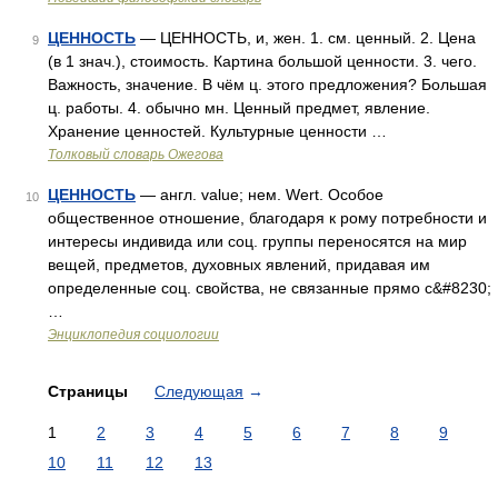
ЦЕННОСТЬ
— ЦЕННОСТЬ, и, жен. 1. см. ценный. 2. Цена
9
(в 1 знач.), стоимость. Картина большой ценности. 3. чего.
Важность, значение. В чём ц. этого предложения? Большая
ц. работы. 4. обычно мн. Ценный предмет, явление.
Хранение ценностей. Культурные ценности …
Толковый словарь Ожегова
ЦЕННОСТЬ
— англ. value; нем. Wert. Особое
10
общественное отношение, благодаря к рому потребности и
интересы индивида или соц. группы переносятся на мир
вещей, предметов, духовных явлений, придавая им
определенные соц. свойства, не связанные прямо с&#8230;
…
Энциклопедия социологии
Страницы
Следующая
→
1
2
3
4
5
6
7
8
9
10
11
12
13