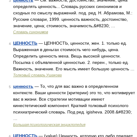
ценность
— См. важность, достоинство, значение, цена
3
определять ценность... Словарь русских синонимов и
сходных по смыслу выражений. под. ред. Н. Абрамова, М.:
Русские словари, 1999. ценность важность, достоинство,
значение, цена; стоимость, значимость,&#8230; …
Словарь синонимов
ЦЕННОСТЬ
— ЦЕННОСТЬ, ценности, жен. 1. только ед.
4
Выраженная в деньгах стоимость чего нибудь, цена.
Определить ценность меха. Вещь высокой ценности.
Посылка с объявленной ценностью. 2. перен., только ед.
Важность, значение. Его мысль имеет большую ценность …
Толковый словарь Ушакова
ценность
— То, что для вас важно в определенном
5
контексте. Ваши ценности (критерии) это то, что мотивирует
вас в жизни. Все стратегии мотивации имеют
кинестетический компонент. Краткий толковый психолого
психиатрический словарь. Под ред. igisheva. 2008.&#8230;
…
Большая психологическая энциклопедия
ЦЕННОСТЬ
— (value) Ценность, которую кто либо придает
6